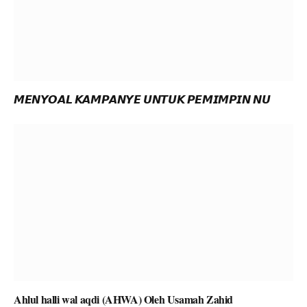
𝙈𝙀𝙉𝙔𝙊𝘼𝙇 𝙆𝘼𝙈𝙋𝘼𝙉𝙔𝙀 𝙐𝙉𝙏𝙐𝙆 𝙋𝙀𝙈𝙄𝙈𝙋𝙄𝙉 𝙉𝙐
Ahlul halli wal aqdi (AHWA) Oleh Usamah Zahid