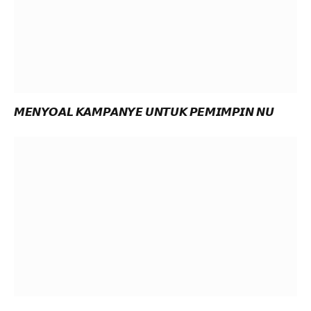
𝙈𝙀𝙉𝙔𝙊𝘼𝙇 𝙆𝘼𝙈𝙋𝘼𝙉𝙔𝙀 𝙐𝙉𝙏𝙐𝙆 𝙋𝙀𝙈𝙄𝙈𝙋𝙄𝙉 𝙉𝙐