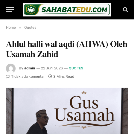
Home
»
Quotes
Ahlul halli wal aqdi (AHWA) Oleh
Usamah Zahid
By
admin
22 Juni 2026
QUOTES
Tidak ada komentar
3 Mins Read