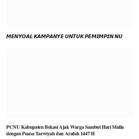
𝙈𝙀𝙉𝙔𝙊𝘼𝙇 𝙆𝘼𝙈𝙋𝘼𝙉𝙔𝙀 𝙐𝙉𝙏𝙐𝙆 𝙋𝙀𝙈𝙄𝙈𝙋𝙄𝙉 𝙉𝙐
PCNU Kabupaten Bekasi Ajak Warga Sambut Hari Mulia
dengan Puasa Tarwiyah dan Arafah 1447 H