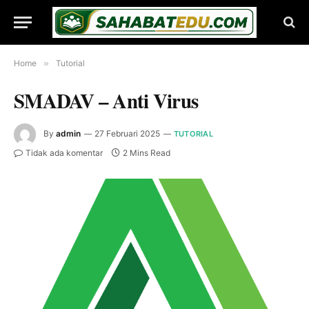
Home
»
Tutorial
SMADAV – Anti Virus
By
admin
27 Februari 2025
TUTORIAL
Tidak ada komentar
2 Mins Read