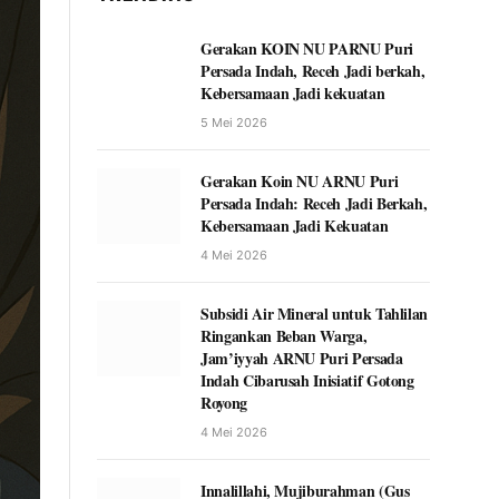
Gerakan KOIN NU PARNU Puri
Persada Indah, Receh Jadi berkah,
Kebersamaan Jadi kekuatan
5 Mei 2026
Gerakan Koin NU ARNU Puri
Persada Indah: Receh Jadi Berkah,
Kebersamaan Jadi Kekuatan
4 Mei 2026
Subsidi Air Mineral untuk Tahlilan
Ringankan Beban Warga,
Jam’iyyah ARNU Puri Persada
Indah Cibarusah Inisiatif Gotong
Royong
4 Mei 2026
Innalillahi, Mujiburahman (Gus