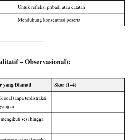
Untuk refleksi pribadi atau catatan
Mendukung konsentrasi peserta
litatif – Observasional):
r yang Diamati
Skor (1–4)
soal tanpa terdistraksi
ayangan
 mengikuti sesi hingga
nyerap isi soal meski