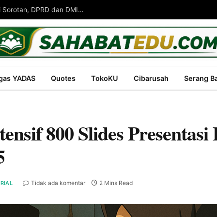
Legalitas Tanah Masjid di Kabupaten Bekasi Jadi Sorotan, DPRD dan DMI Dorong Penyelesaian Fasos-Fasum
gas YADAS
Quotes
TokoKU
Cibarusah
Serang B
ntensif 800 Slides Present
5
Tidak ada komentar
2 Mins Read
RIAL