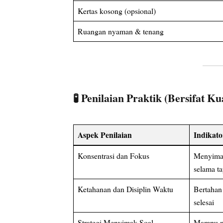
Kertas kosong (opsional)
Ruangan nyaman & tenang
🧪
Penilaian Praktik (Bersifat Kua
Aspek Penilaian
Indikato
Konsentrasi dan Fokus
Menyimak 
selama t
Ketahanan dan Disiplin Waktu
Bertahan
selesai
Strategi Menyimak Soal
Mampu me