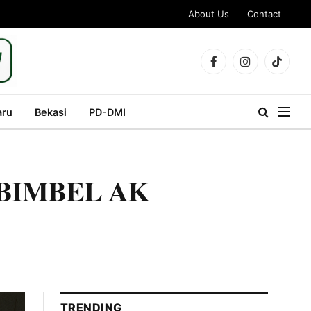
About Us
Contact
Facebook
Instagram
TikTok
aru
Bekasi
PD-DMI
asi BIMBEL AK
TRENDING