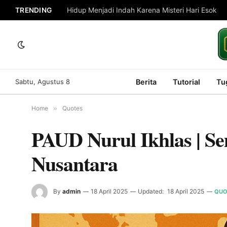
TRENDING
Hidup Menjadi Indah Karena Misteri Hari Esok
Sabtu, Agustus 8
Berita
Tutorial
Tu
Home
»
Quotes
PAUD Nurul Ikhlas | S
Nusantara
By
admin
18 April 2025
Updated:
18 April 2025
QUO