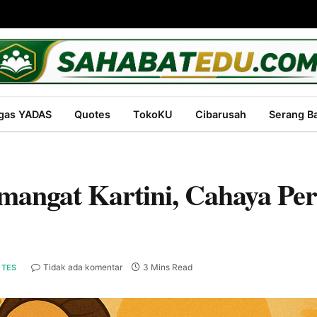
gas YADAS
Quotes
TokoKU
Cibarusah
Serang B
emangat Kartini, Cahaya P
Tidak ada komentar
3 Mins Read
TES