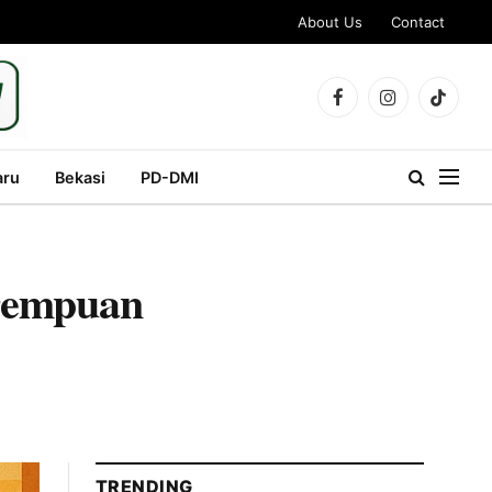
About Us
Contact
Facebook
Instagram
TikTok
aru
Bekasi
PD-DMI
erempuan
TRENDING