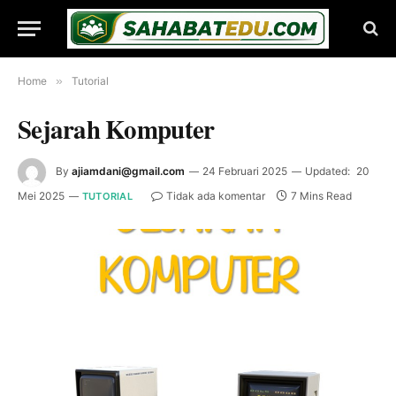
Home
»
Tutorial
Sejarah Komputer
By
ajiamdani@gmail.com
24 Februari 2025
Updated:
20
Mei 2025
Tidak ada komentar
7 Mins Read
TUTORIAL