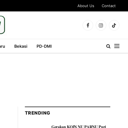
About Us
Contact
Facebook
Instagram
TikTok
aru
Bekasi
PD-DMI
TRENDING
Gerakan KOIN NU PARNU Puri