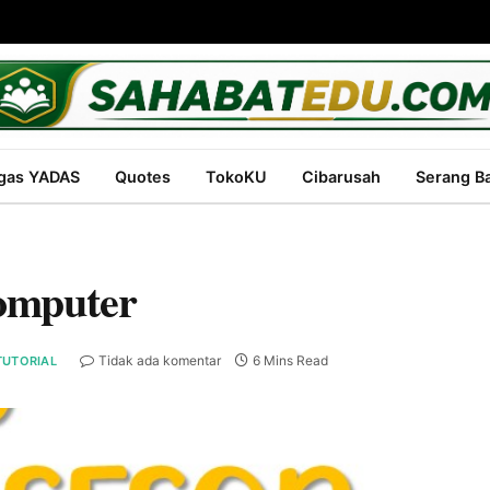
gas YADAS
Quotes
TokoKU
Cibarusah
Serang B
omputer
Tidak ada komentar
6 Mins Read
TUTORIAL