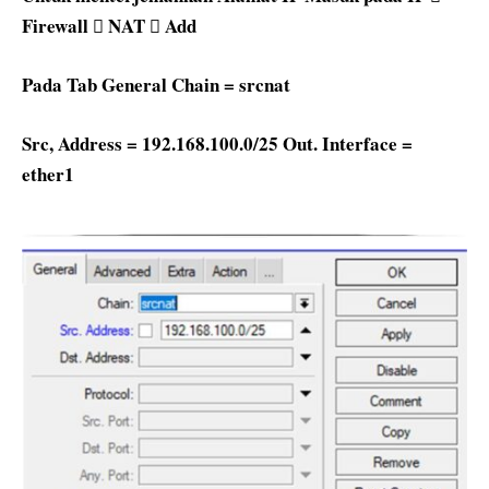
Firewall  NAT  Add
Pada Tab General Chain = srcnat
Src, Address = 192.168.100.0/25 Out. Interface =
ether1