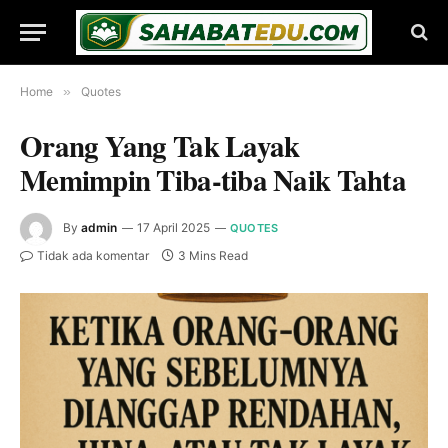
Home
»
Quotes
Orang Yang Tak Layak
Memimpin Tiba-tiba Naik Tahta
By
admin
17 April 2025
QUOTES
Tidak ada komentar
3 Mins Read