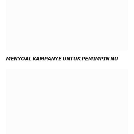
𝙈𝙀𝙉𝙔𝙊𝘼𝙇 𝙆𝘼𝙈𝙋𝘼𝙉𝙔𝙀 𝙐𝙉𝙏𝙐𝙆 𝙋𝙀𝙈𝙄𝙈𝙋𝙄𝙉 𝙉𝙐