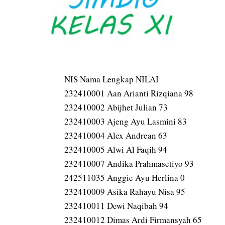
NIS Nama Lengkap NILAI
232410001 Aan Arianti Rizqiana 98
232410002 Abijhet Julian 73
232410003 Ajeng Ayu Lasmini 83
232410004 Alex Andrean 63
232410005 Alwi Al Faqih 94
232410007 Andika Prahmasetiyo 93
242511035 Anggie Ayu Herlina 0
232410009 Asika Rahayu Nisa 95
232410011 Dewi Naqibah 94
232410012 Dimas Ardi Firmansyah 65