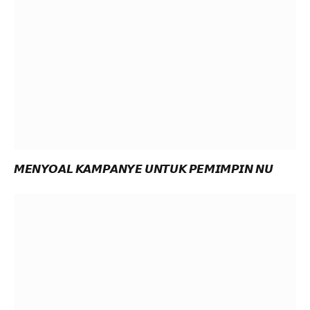
𝙈𝙀𝙉𝙔𝙊𝘼𝙇 𝙆𝘼𝙈𝙋𝘼𝙉𝙔𝙀 𝙐𝙉𝙏𝙐𝙆 𝙋𝙀𝙈𝙄𝙈𝙋𝙄𝙉 𝙉𝙐