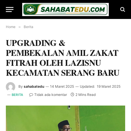
Home
»
Berita
UPGRADING &
PEMBEKALAN AMIL ZAKAT
FITRAH OLEH LAZISNU
KECAMATAN SERANG BARU
By
sahabatedu
14 Maret 2025
Updated:
19 Maret 2025
Tidak ada komentar
2 Mins Read
BERITA