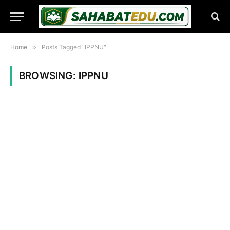
Home
»
Posts Tagged "IPPNU"
BROWSING:
IPPNU