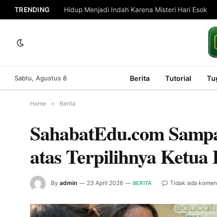
TRENDING
Hidup Menjadi Indah Karena Misteri Hari Esok
Sabtu, Agustus 8
Berita
Tutorial
Tu
Home
»
Berita
SahabatEdu.com Sampa
atas Terpilihnya Ketu
By
admin
23 April 2026
Tidak ada komen
BERITA