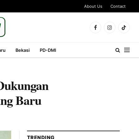
About Us
Contact
Facebook
Instagram
TikTok
aru
Bekasi
PD-DMI
 Dukungan
ang Baru
TRENDING