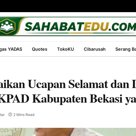
gas YADAS
Quotes
TokoKU
Cibarusah
Serang B
ikan Ucapan Selamat dan
a KPAD Kabupaten Bekasi y
tar
2 Mins Read