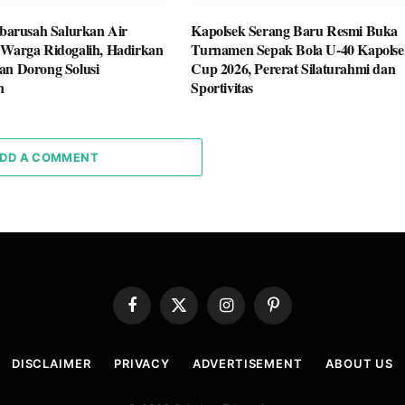
rusah Salurkan Air
Kapolsek Serang Baru Resmi Buka
 Warga Ridogalih, Hadirkan
Turnamen Sepak Bola U-40 Kapolse
an Dorong Solusi
Cup 2026, Pererat Silaturahmi dan
n
Sportivitas
DD A COMMENT
Facebook
X
Instagram
Pinterest
(Twitter)
DISCLAIMER
PRIVACY
ADVERTISEMENT
ABOUT US