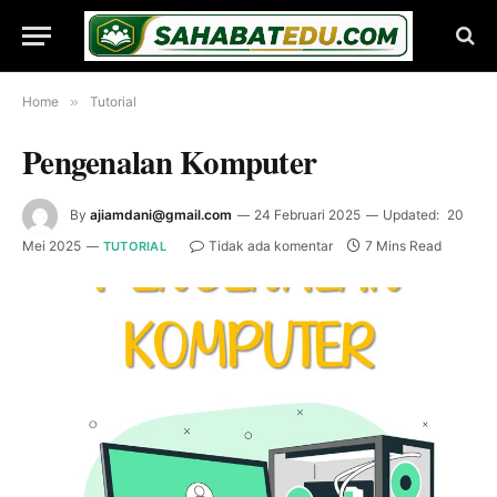
Home
»
Tutorial
Pengenalan Komputer
By
ajiamdani@gmail.com
24 Februari 2025
Updated:
20
Mei 2025
Tidak ada komentar
7 Mins Read
TUTORIAL