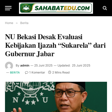
Home
»
Berita
NU Bekasi Desak Evaluasi
Kebijakan Ijazah “Sukarela” dari
Gubernur Jabar
By
admin
25 Juni 2025
Updated:
25 Juni 2025
1 Komentar
2 Mins Read
BERITA