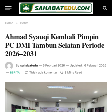
Home
»
Berita
Ahmad Syauqi Kembali Pimpin
PC DMI Tambun Selatan Periode
2026–2031
By
sahabatedu
6 Februari 2026
Updated:
6 Februari 2026
Tidak ada komentar
3 Mins Read
BERITA