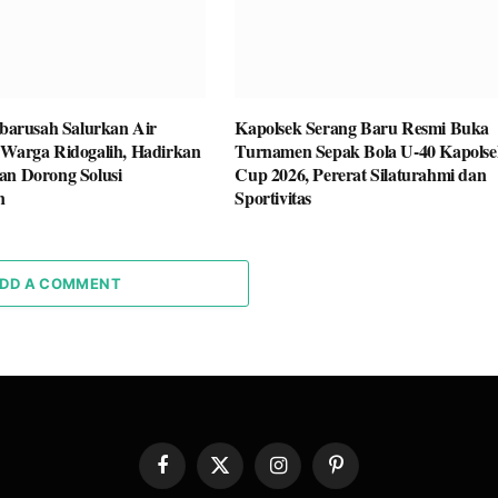
rusah Salurkan Air
Kapolsek Serang Baru Resmi Buka
 Warga Ridogalih, Hadirkan
Turnamen Sepak Bola U-40 Kapolse
an Dorong Solusi
Cup 2026, Pererat Silaturahmi dan
n
Sportivitas
DD A COMMENT
Facebook
X
Instagram
Pinterest
(Twitter)