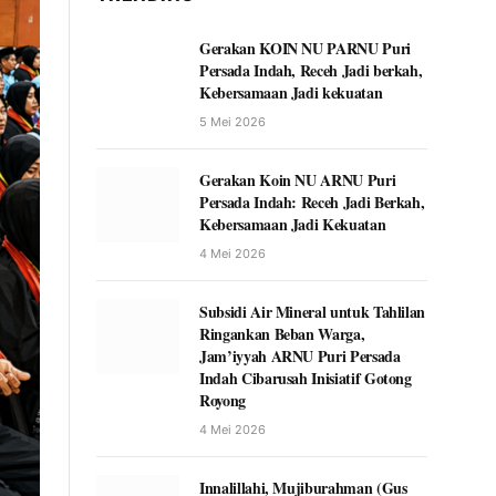
Gerakan KOIN NU PARNU Puri
Persada Indah, Receh Jadi berkah,
Kebersamaan Jadi kekuatan
5 Mei 2026
Gerakan Koin NU ARNU Puri
Persada Indah: Receh Jadi Berkah,
Kebersamaan Jadi Kekuatan
4 Mei 2026
Subsidi Air Mineral untuk Tahlilan
Ringankan Beban Warga,
Jam’iyyah ARNU Puri Persada
Indah Cibarusah Inisiatif Gotong
Royong
4 Mei 2026
Innalillahi, Mujiburahman (Gus