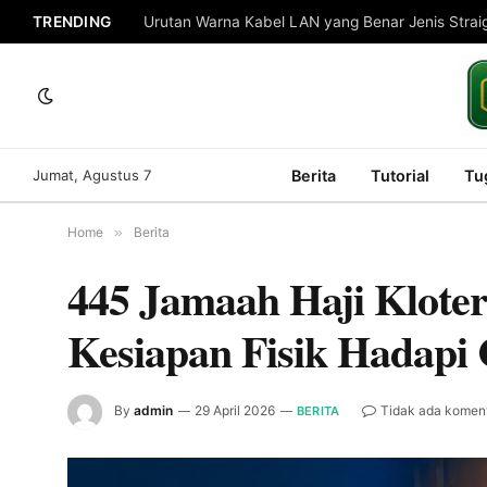
TRENDING
Urutan Warna Kabel LAN yang Benar Jenis Strai
Jumat, Agustus 7
Berita
Tutorial
Tu
Home
»
Berita
445 Jamaah Haji Kloter
Kesiapan Fisik Hadapi
By
admin
29 April 2026
Tidak ada komen
BERITA