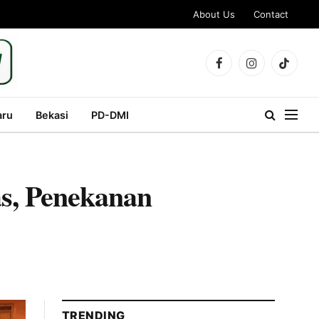
About Us
Contact
Facebook
Instagram
TikTok
aru
Bekasi
PD-DMI
as, Penekanan
TRENDING