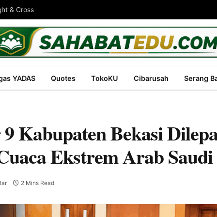
ght & Cross
gas YADAS
Quotes
TokoKU
Cibarusah
Serang B
 9 Kabupaten Bekasi Dilep
 Cuaca Ekstrem Arab Saudi
tar
2 Mins Read