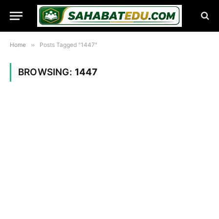
Home
»
Posts Tagged "1447"
BROWSING:
1447