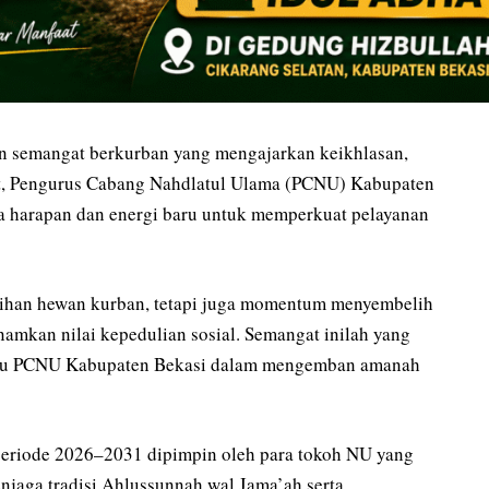
n semangat berkurban yang mengajarkan keikhlasan,
at, Pengurus Cabang Nahdlatul Ulama (PCNU) Kabupaten
 harapan dan energi baru untuk memperkuat pelayanan
lihan hewan kurban, tetapi juga momentum menyembelih
mkan nilai kepedulian sosial. Semangat inilah yang
aru PCNU Kabupaten Bekasi dalam mengemban amanah
riode 2026–2031 dipimpin oleh para tokoh NU yang
njaga tradisi Ahlussunnah wal Jama’ah serta