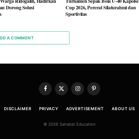
 Warga Ridogalih, Hadirkan
Turnamen Sepak Bola U-40 Kapolse
an Dorong Solusi
Cup 2026, Pererat Silaturahmi dan
n
Sportivitas
DD A COMMENT
Facebook
X
Instagram
Pinterest
(Twitter)
DISCLAIMER
PRIVACY
ADVERTISEMENT
ABOUT US
© 2026 Sahabat Education