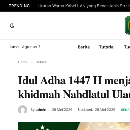
TRENDING
Urutan Warna Kabel LAN yang Benar Jenis Strai
Jumat, Agustus 7
Berita
Tutorial
Tu
Home
»
Bekasi
Idul Adha 1447 H menja
khidmah Nahdlatul Ula
By
admin
29 Mei 2026
Updated:
29 Mei 2026
BEKA