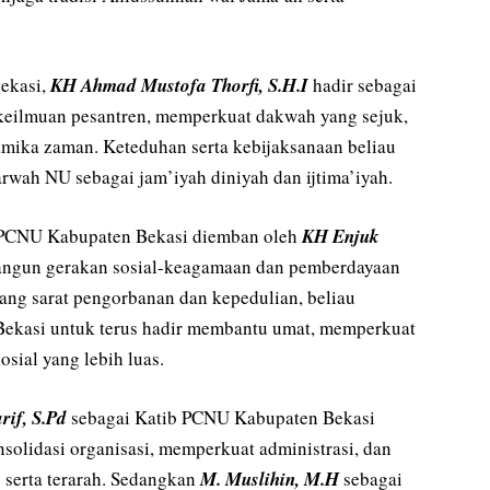
ekasi,
KH Ahmad Mustofa Thorfi, S.H.I
hadir sebagai
 keilmuan pesantren, memperkuat dakwah yang sejuk,
amika zaman. Keteduhan serta kebijaksanaan beliau
wah NU sebagai jam’iyah diniyah dan ijtima’iyah.
h PCNU Kabupaten Bekasi diemban oleh
KH Enjuk
angun gerakan sosial-keagamaan dan pemberdayaan
ang sarat pengorbanan dan kepedulian, beliau
kasi untuk terus hadir membantu umat, memperkuat
sial yang lebih luas.
rif, S.Pd
sebagai Katib PCNU Kabupaten Bekasi
solidasi organisasi, memperkuat administrasi, dan
b serta terarah. Sedangkan
M. Muslihin, M.H
sebagai