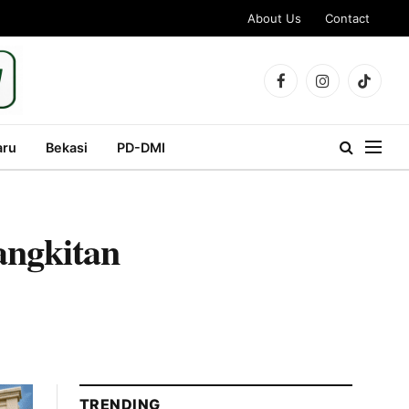
About Us
Contact
Facebook
Instagram
TikTok
aru
Bekasi
PD-DMI
angkitan
TRENDING