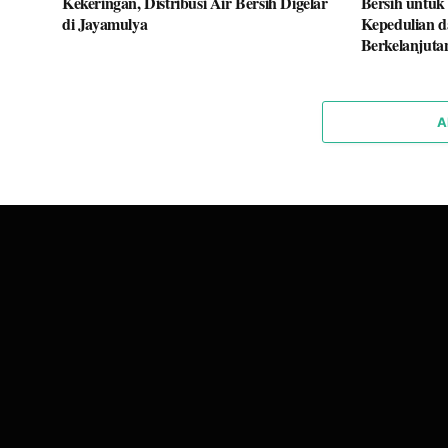
Kekeringan, Distribusi Air Bersih Digelar
Bersih untuk
di Jayamulya
Kepedulian d
Berkelanjuta
A