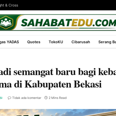
ght & Cross
gas YADAS
Quotes
TokoKU
Cibarusah
Serang B
di semangat baru bagi keb
ma di Kabupaten Bekasi
Tidak ada komentar
2 Mins Read
SI