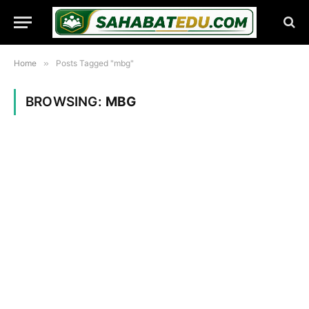
Home
»
Posts Tagged "mbg"
BROWSING:
MBG